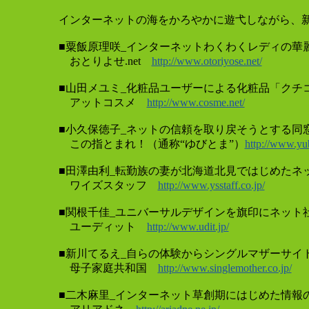
インターネットの海をかろやかに遊弋しながら、
■粟飯原理咲_インターネットわくわくレディの華
おとりよせ.net
http://www.otoriyose.net/
■山田メユミ_化粧品ユーザーによる化粧品「クチ
アットコスメ
http://www.cosme.net/
■小久保徳子_ネットの信頼を取り戻そうとする同
この指とまれ！（通称“ゆびとま”）
http://www.yub
■田澤由利_転勤族の妻が北海道北見ではじめたネ
ワイズスタッフ
http://www.ysstaff.co.jp/
■関根千佳_ユニバーサルデザインを旗印にネット
ユーディット
http://www.udit.jp/
■新川てるえ_自らの体験からシングルマザーサイ
母子家庭共和国
http://www.singlemother.co.jp/
■二木麻里_インターネット草創期にはじめた情報