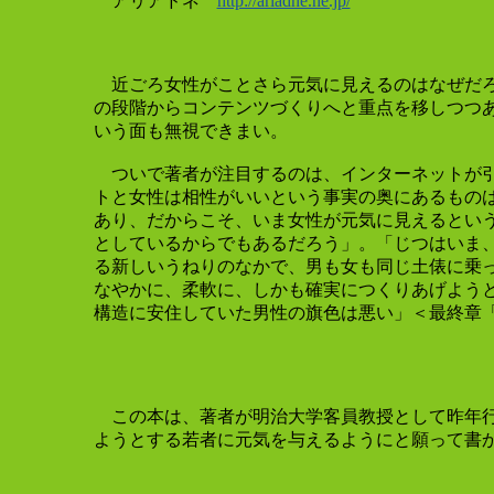
アリアドネ
http://ariadne.ne.jp/
近ごろ女性がことさら元気に見えるのはなぜだろ
の段階からコンテンツづくりへと重点を移しつつ
いう面も無視できまい。
ついで著者が注目するのは、インターネットが引
トと女性は相性がいいという事実の奥にあるもの
あり、だからこそ、いま女性が元気に見えるとい
としているからでもあるだろう」。「じつはいま
る新しいうねりのなかで、男も女も同じ土俵に乗
なやかに、柔軟に、しかも確実につくりあげよう
構造に安住していた男性の旗色は悪い」＜最終章「
この本は、著者が明治大学客員教授として昨年行っ
ようとする若者に元気を与えるようにと願って書か