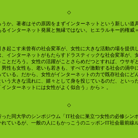
◇
うか。著者はその原因をまずインターネットという新しい道具
あるインターネット発展と無縁ではない。ヒエラルキー的権威
き起こす未曾有の社会変革が、女性に大きな活動の場を提供し
は、インターネットがもたらすドラスティックな社会変革が、
うことだろう。女性の活躍がことさらめだつとすれば、ウサギ
、男性も女性も、老いも若きも、すべてが激動する社会の渦中
っている。だから、女性がインターネットの力で既存社会にど
という大きな流れに、嬉々として身を投じているのだ、といっ
インターネットには女性がよく似合う」から＞ 。
◇
た同大学のシンポジウム「IT社会に巣立つ女性の必修シンポ
れているが、一般の人にもかっこうのニッポンIT社会最前線