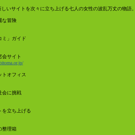
新しいサイトを次々に立ち上げる七人の女性の波乱万丈の物語
麗な冒険
コミ」ガイド
窓会サイト
itoma.or.jp/
ットオフィス
社会に挑戦
トを立ち上げる
の整理箱