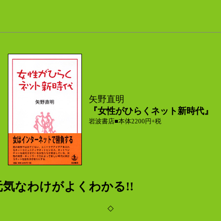
矢野直明
『女性がひらくネット新時代』
岩波書店■本体2200円+税
気なわけがよくわかる!!
◇